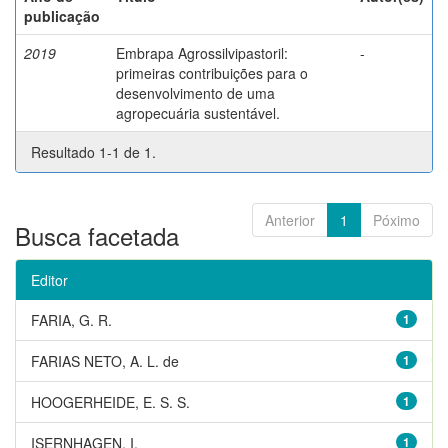
publicação
2019
Embrapa Agrossilvipastoril:
-
primeiras contribuições para o
desenvolvimento de uma
agropecuária sustentável.
Resultado 1-1 de 1.
Anterior
1
Póximo
Busca facetada
Editor
FARIA, G. R.
1
FARIAS NETO, A. L. de
1
HOOGERHEIDE, E. S. S.
1
ISERNHAGEN, I.
1