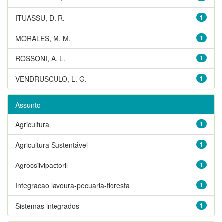
ITUASSU, D. R.
1
MORALES, M. M.
1
ROSSONI, A. L.
1
VENDRUSCULO, L. G.
1
Assunto
Agricultura
1
Agricultura Sustentável
1
Agrossilvipastoril
1
Integracao lavoura-pecuaria-floresta
1
Sistemas integrados
1