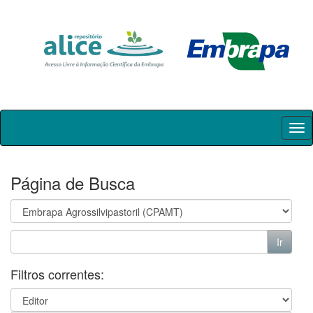
Skip
navigation
Página de Busca
Filtros correntes: