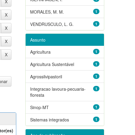
MORALES, M. M.
1
VENDRUSCULO, L. G.
1
Assunto
Agricultura
1
Agricultura Sustentável
1
Agrossilvipastoril
1
Integracao lavoura-pecuaria-
1
floresta
Sinop-MT
1
Sistemas integrados
1
tor(es)