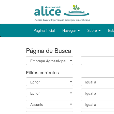
Skip
Página inicial
Navegar
Sobre
Est
navigation
Página de Busca
Filtros correntes: