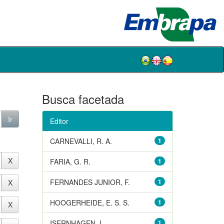
Busca facetada
Editor
CARNEVALLI, R. A.
1
FARIA, G. R.
1
FERNANDES JUNIOR, F.
1
HOOGERHEIDE, E. S. S.
1
ISERNHAGEN, I.
1