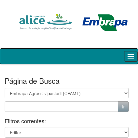
Skip
navigation
Página de Busca
Filtros correntes: