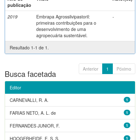
publicação
2019
Embrapa Agrossilvipastoril:
-
primeiras contribuições para o
desenvolvimento de uma
agropecuária sustentável.
Resultado 1-1 de 1.
Anterior
1
Póximo
Busca facetada
Editor
CARNEVALLI, R. A.
1
FARIAS NETO, A. L. de
1
FERNANDES JUNIOR, F.
1
HOOGERHEIDE, E. S. S.
1