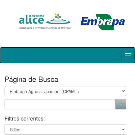
Skip
navigation
Página de Busca
Filtros correntes: