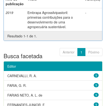
publicação
2019
Embrapa Agrossilvipastoril:
-
primeiras contribuições para o
desenvolvimento de uma
agropecuária sustentável.
Resultado 1-1 de 1.
Anterior
1
Póximo
Busca facetada
Editor
CARNEVALLI, R. A.
1
FARIA, G. R.
1
FARIAS NETO, A. L. de
1
FERNANDES JUNIOR, F.
1