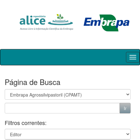
Skip
navigation
Página de Busca
Filtros correntes: