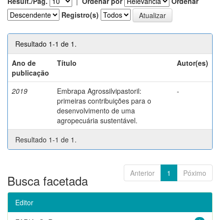
Result./Pág.
|
Ordenar por
Ordenar
Registro(s)
Resultado 1-1 de 1.
Ano de
Título
Autor(es)
publicação
2019
Embrapa Agrossilvipastoril:
-
primeiras contribuições para o
desenvolvimento de uma
agropecuária sustentável.
Resultado 1-1 de 1.
Anterior
1
Póximo
Busca facetada
Editor