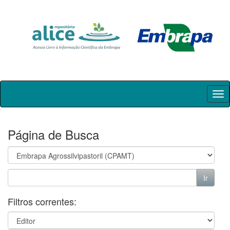
Skip
navigation
Página de Busca
Filtros correntes: