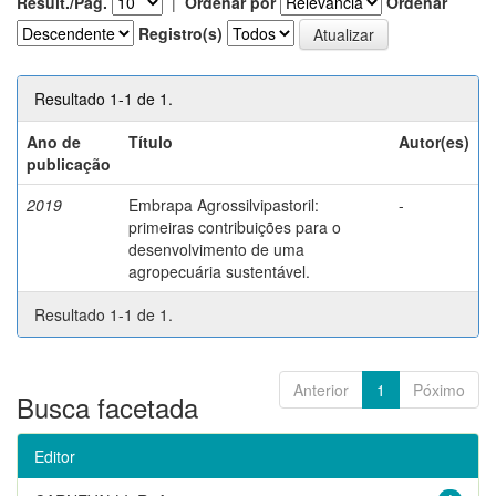
Result./Pág.
|
Ordenar por
Ordenar
Registro(s)
Resultado 1-1 de 1.
Ano de
Título
Autor(es)
publicação
2019
Embrapa Agrossilvipastoril:
-
primeiras contribuições para o
desenvolvimento de uma
agropecuária sustentável.
Resultado 1-1 de 1.
Anterior
1
Póximo
Busca facetada
Editor