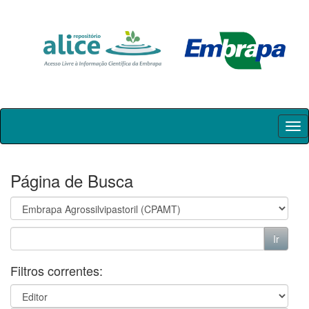
Skip
navigation
Página de Busca
Filtros correntes: