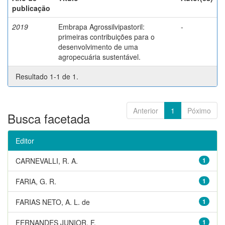
publicação
2019
Embrapa Agrossilvipastoril:
-
primeiras contribuições para o
desenvolvimento de uma
agropecuária sustentável.
Resultado 1-1 de 1.
Anterior
1
Póximo
Busca facetada
Editor
CARNEVALLI, R. A.
1
FARIA, G. R.
1
FARIAS NETO, A. L. de
1
FERNANDES JUNIOR, F.
1