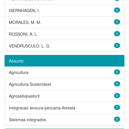
ISERNHAGEN, I.
1
MORALES, M. M.
1
ROSSONI, A. L.
1
VENDRUSCULO, L. G.
1
Assunto
Agricultura
1
Agricultura Sustentável
1
Agrossilvipastoril
1
Integracao lavoura-pecuaria-floresta
1
Sistemas integrados
1