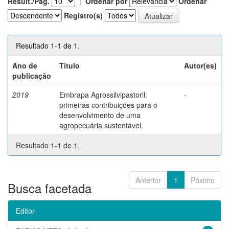
Result./Pág.
|
Ordenar por
Ordenar
Registro(s)
Resultado 1-1 de 1.
Ano de
Título
Autor(es)
publicação
2019
Embrapa Agrossilvipastoril:
-
primeiras contribuições para o
desenvolvimento de uma
agropecuária sustentável.
Resultado 1-1 de 1.
Anterior
1
Póximo
Busca facetada
Editor