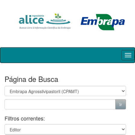
Skip
navigation
Página de Busca
Filtros correntes: