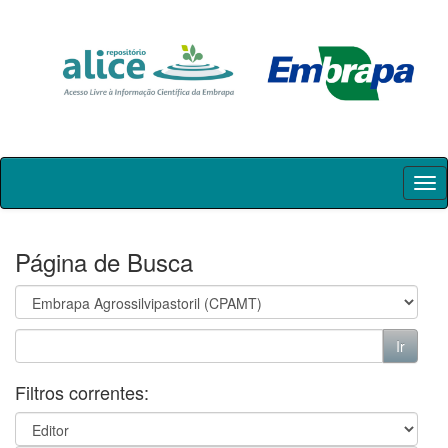
Skip
navigation
Página de Busca
Filtros correntes: