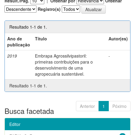
Result./Pág.
|
Ordenar por
Ordenar
Registro(s)
Resultado 1-1 de 1.
Ano de
Título
Autor(es)
publicação
2019
Embrapa Agrossilvipastoril:
-
primeiras contribuições para o
desenvolvimento de uma
agropecuária sustentável.
Resultado 1-1 de 1.
Anterior
1
Póximo
Busca facetada
Editor