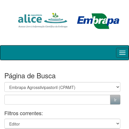
Skip
navigation
Página de Busca
Filtros correntes: