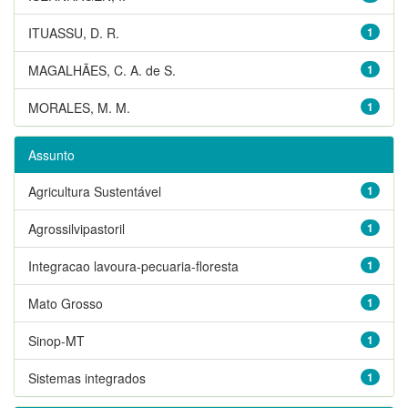
ITUASSU, D. R.
1
MAGALHÃES, C. A. de S.
1
MORALES, M. M.
1
Assunto
Agricultura Sustentável
1
Agrossilvipastoril
1
Integracao lavoura-pecuaria-floresta
1
Mato Grosso
1
Sinop-MT
1
Sistemas integrados
1