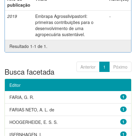
publicação
2019
Embrapa Agrossilvipastoril:
-
primeiras contribuições para o
desenvolvimento de uma
agropecuária sustentável.
Resultado 1-1 de 1.
Anterior
1
Póximo
Busca facetada
Editor
FARIA, G. R.
1
FARIAS NETO, A. L. de
1
HOOGERHEIDE, E. S. S.
1
ISERNHAGEN, I.
1