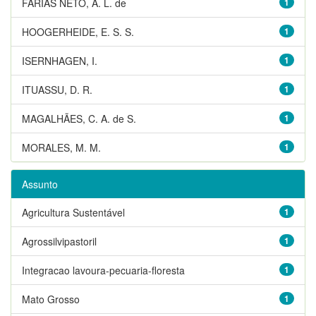
FARIAS NETO, A. L. de
1
HOOGERHEIDE, E. S. S.
1
ISERNHAGEN, I.
1
ITUASSU, D. R.
1
MAGALHÃES, C. A. de S.
1
MORALES, M. M.
1
Assunto
Agricultura Sustentável
1
Agrossilvipastoril
1
Integracao lavoura-pecuaria-floresta
1
Mato Grosso
1