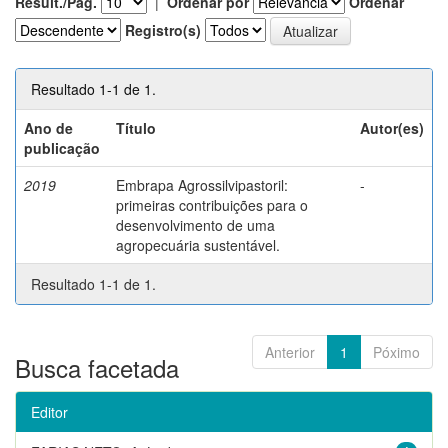
Result./Pág.
|
Ordenar por
Ordenar
Registro(s)
Resultado 1-1 de 1.
Ano de
Título
Autor(es)
publicação
2019
Embrapa Agrossilvipastoril:
-
primeiras contribuições para o
desenvolvimento de uma
agropecuária sustentável.
Resultado 1-1 de 1.
Anterior
1
Póximo
Busca facetada
Editor