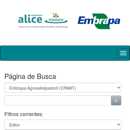
Skip
navigation
Página de Busca
Filtros correntes: