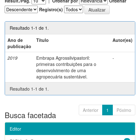
Result./Pág.
|
Ordenar por
Ordenar
Registro(s)
Resultado 1-1 de 1.
Ano de
Título
Autor(es)
publicação
2019
Embrapa Agrossilvipastoril:
-
primeiras contribuições para o
desenvolvimento de uma
agropecuária sustentável.
Resultado 1-1 de 1.
Anterior
1
Póximo
Busca facetada
Editor