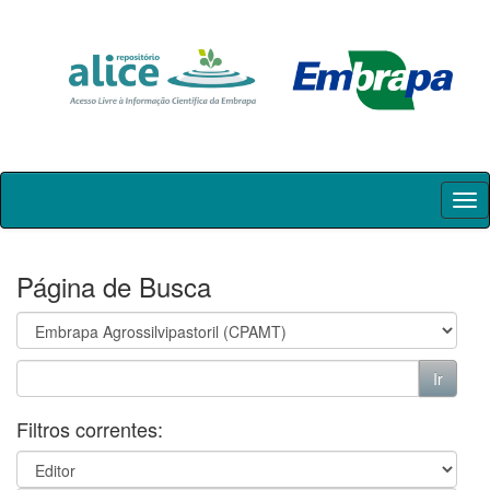
Skip
navigation
Página de Busca
Filtros correntes: