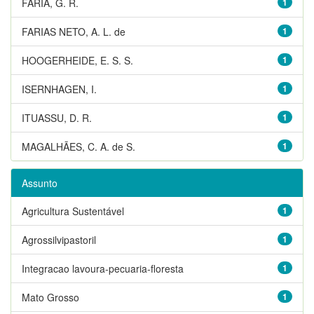
FARIA, G. R.
1
FARIAS NETO, A. L. de
1
HOOGERHEIDE, E. S. S.
1
ISERNHAGEN, I.
1
ITUASSU, D. R.
1
MAGALHÃES, C. A. de S.
1
Assunto
Agricultura Sustentável
1
Agrossilvipastoril
1
Integracao lavoura-pecuaria-floresta
1
Mato Grosso
1