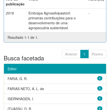
publicação
2019
Embrapa Agrossilvipastoril:
-
primeiras contribuições para o
desenvolvimento de uma
agropecuária sustentável.
Resultado 1-1 de 1.
Anterior
1
Póximo
Busca facetada
Editor
FARIA, G. R.
1
FARIAS NETO, A. L. de
1
ISERNHAGEN, I.
1
ITUASSU, D. R.
1