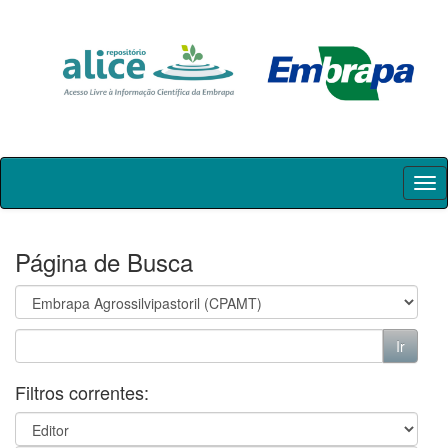
Skip
navigation
Página de Busca
Filtros correntes: