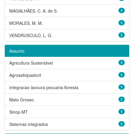
MAGALHÃES, C. A. de S.
1
MORALES, M. M.
1
VENDRUSCULO, L. G.
1
Assunto
Agricultura Sustentável
1
Agrossilvipastoril
1
Integracao lavoura-pecuaria-floresta
1
Mato Grosso
1
Sinop-MT
1
Sistemas integrados
1