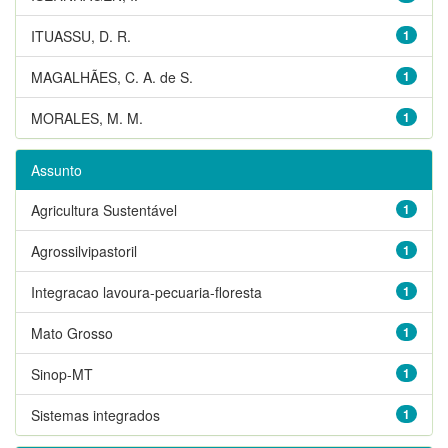
ITUASSU, D. R.
1
MAGALHÃES, C. A. de S.
1
MORALES, M. M.
1
Assunto
Agricultura Sustentável
1
Agrossilvipastoril
1
Integracao lavoura-pecuaria-floresta
1
Mato Grosso
1
Sinop-MT
1
Sistemas integrados
1