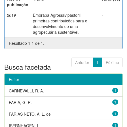
publicação
2019
Embrapa Agrossilvipastoril:
-
primeiras contribuições para o
desenvolvimento de uma
agropecuária sustentável.
Resultado 1-1 de 1.
Anterior
1
Póximo
Busca facetada
Editor
CARNEVALLI, R. A.
1
FARIA, G. R.
1
FARIAS NETO, A. L. de
1
ISERNHAGEN, I.
1