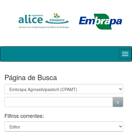
Skip
navigation
Página de Busca
Filtros correntes: