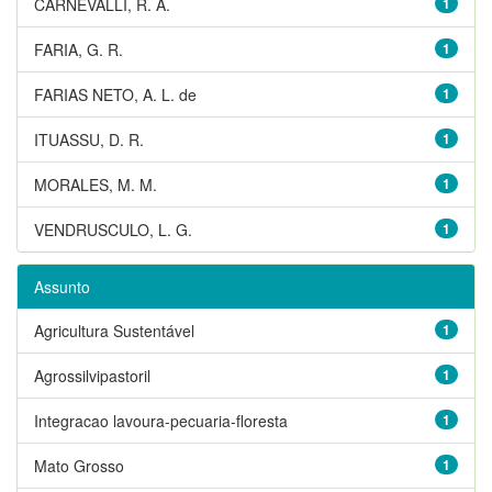
CARNEVALLI, R. A.
1
FARIA, G. R.
1
FARIAS NETO, A. L. de
1
ITUASSU, D. R.
1
MORALES, M. M.
1
VENDRUSCULO, L. G.
1
Assunto
Agricultura Sustentável
1
Agrossilvipastoril
1
Integracao lavoura-pecuaria-floresta
1
Mato Grosso
1