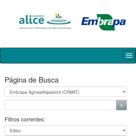
Skip
navigation
Página de Busca
Filtros correntes: