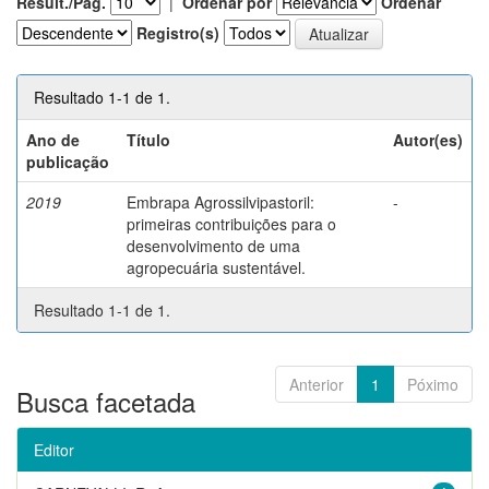
Result./Pág.
|
Ordenar por
Ordenar
Registro(s)
Resultado 1-1 de 1.
Ano de
Título
Autor(es)
publicação
2019
Embrapa Agrossilvipastoril:
-
primeiras contribuições para o
desenvolvimento de uma
agropecuária sustentável.
Resultado 1-1 de 1.
Anterior
1
Póximo
Busca facetada
Editor