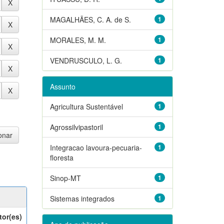
MAGALHÃES, C. A. de S.
1
MORALES, M. M.
1
VENDRUSCULO, L. G.
1
Assunto
Agricultura Sustentável
1
Agrossilvipastoril
1
Integracao lavoura-pecuaria-
1
floresta
Sinop-MT
1
Sistemas integrados
1
tor(es)