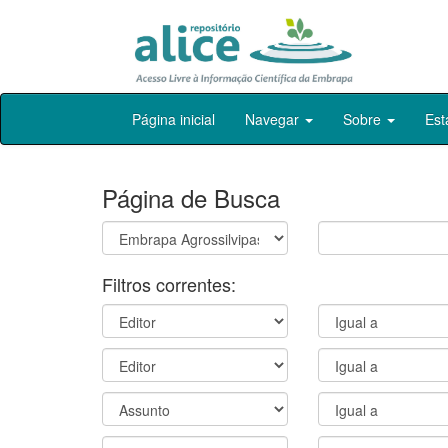
Skip
Página inicial
Navegar
Sobre
Est
navigation
Página de Busca
Filtros correntes: