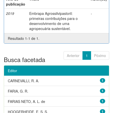
publicação
2019
Embrapa Agrossilvipastoril:
-
primeiras contribuições para o
desenvolvimento de uma
agropecuária sustentável.
Resultado 1-1 de 1.
Anterior
1
Póximo
Busca facetada
Editor
CARNEVALLI, R. A.
1
FARIA, G. R.
1
FARIAS NETO, A. L. de
1
HOOGERHEIDE, E. S. S.
1