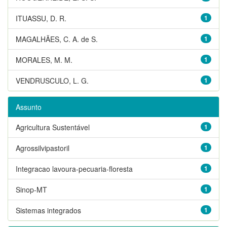
ITUASSU, D. R.
1
MAGALHÃES, C. A. de S.
1
MORALES, M. M.
1
VENDRUSCULO, L. G.
1
Assunto
Agricultura Sustentável
1
Agrossilvipastoril
1
Integracao lavoura-pecuaria-floresta
1
Sinop-MT
1
Sistemas integrados
1