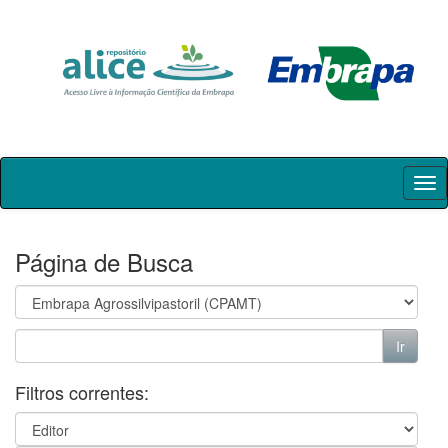
Skip
navigation
Página de Busca
Filtros correntes: