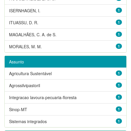
ISERNHAGEN, I.
1
ITUASSU, D. R.
1
MAGALHÃES, C. A. de S.
1
MORALES, M. M.
1
Assunto
Agricultura Sustentável
1
Agrossilvipastoril
1
Integracao lavoura-pecuaria-floresta
1
Sinop-MT
1
Sistemas integrados
1