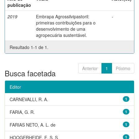
publicação
2019
Embrapa Agrossilvipastoril:
-
primeiras contribuições para o
desenvolvimento de uma
agropecuária sustentável.
Resultado 1-1 de 1.
Anterior
1
Póximo
Busca facetada
Editor
CARNEVALLI, R. A.
1
FARIA, G. R.
1
FARIAS NETO, A. L. de
1
HOOGERHEIDE, E. S. S.
1