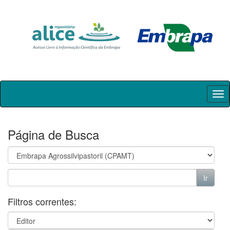
Skip
navigation
Página de Busca
Filtros correntes: