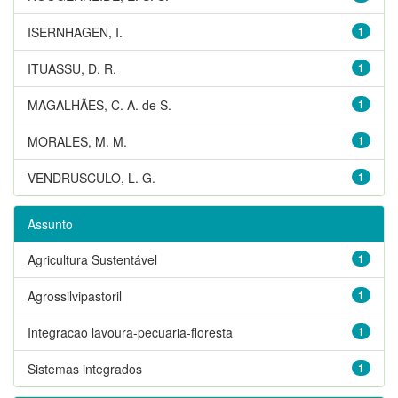
ISERNHAGEN, I.
1
ITUASSU, D. R.
1
MAGALHÃES, C. A. de S.
1
MORALES, M. M.
1
VENDRUSCULO, L. G.
1
Assunto
Agricultura Sustentável
1
Agrossilvipastoril
1
Integracao lavoura-pecuaria-floresta
1
Sistemas integrados
1