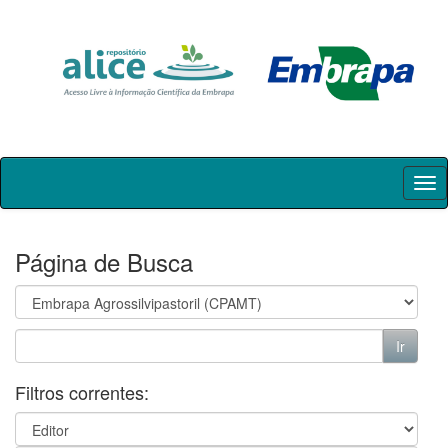
Skip
navigation
Página de Busca
Filtros correntes: