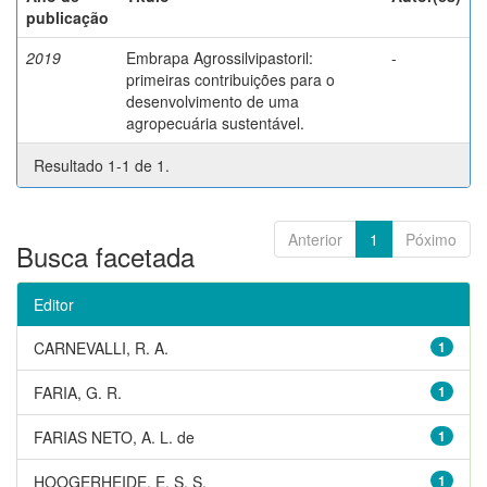
publicação
2019
Embrapa Agrossilvipastoril:
-
primeiras contribuições para o
desenvolvimento de uma
agropecuária sustentável.
Resultado 1-1 de 1.
Anterior
1
Póximo
Busca facetada
Editor
CARNEVALLI, R. A.
1
FARIA, G. R.
1
FARIAS NETO, A. L. de
1
HOOGERHEIDE, E. S. S.
1