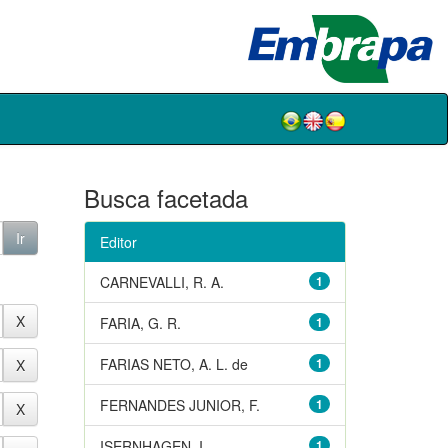
Busca facetada
Editor
CARNEVALLI, R. A.
1
FARIA, G. R.
1
FARIAS NETO, A. L. de
1
FERNANDES JUNIOR, F.
1
ISERNHAGEN, I.
1