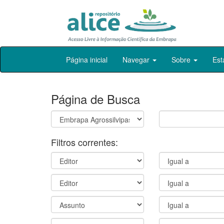
Skip
Página inicial
Navegar
Sobre
Est
navigation
Página de Busca
Filtros correntes: