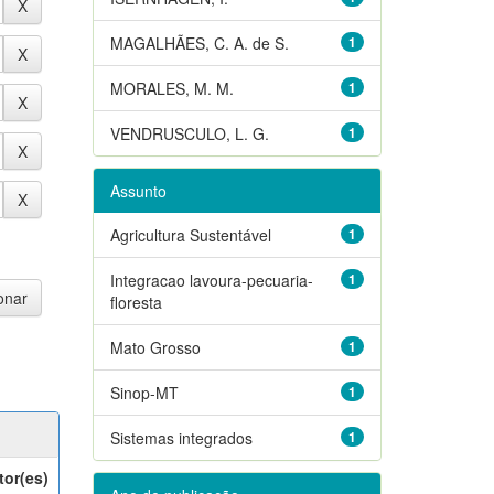
MAGALHÃES, C. A. de S.
1
MORALES, M. M.
1
VENDRUSCULO, L. G.
1
Assunto
Agricultura Sustentável
1
Integracao lavoura-pecuaria-
1
floresta
Mato Grosso
1
Sinop-MT
1
Sistemas integrados
1
tor(es)