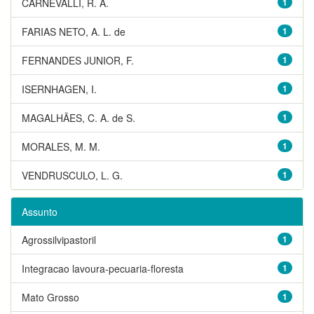
CARNEVALLI, R. A.
1
FARIAS NETO, A. L. de
1
FERNANDES JUNIOR, F.
1
ISERNHAGEN, I.
1
MAGALHÃES, C. A. de S.
1
MORALES, M. M.
1
VENDRUSCULO, L. G.
1
Assunto
Agrossilvipastoril
1
Integracao lavoura-pecuaria-floresta
1
Mato Grosso
1