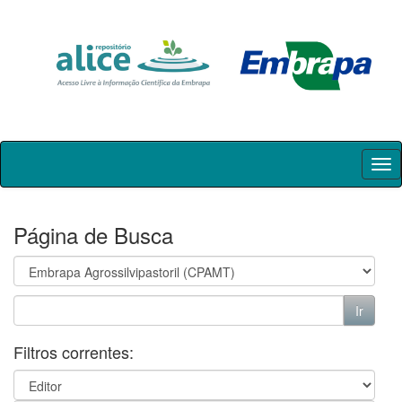
Skip
navigation
Página de Busca
Filtros correntes: