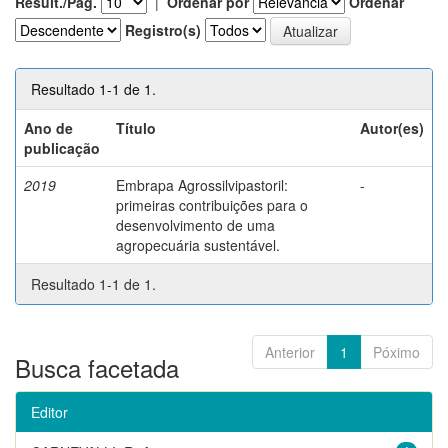
Result./Pág.
|
Ordenar por
Ordenar
Registro(s)
Resultado 1-1 de 1.
Ano de
Título
Autor(es)
publicação
2019
Embrapa Agrossilvipastoril:
-
primeiras contribuições para o
desenvolvimento de uma
agropecuária sustentável.
Resultado 1-1 de 1.
Anterior
1
Póximo
Busca facetada
Editor