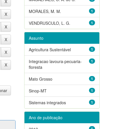
MORALES, M. M.
1
VENDRUSCULO, L. G.
1
Assunto
Agricultura Sustentável
1
Integracao lavoura-pecuaria-
1
floresta
Mato Grosso
1
Sinop-MT
1
Sistemas integrados
1
Ano de publicação
2019
1