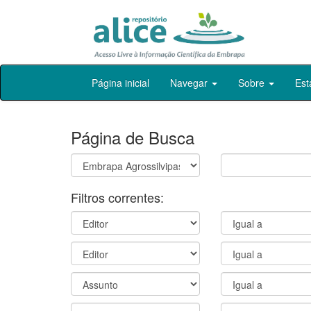
Skip
Página inicial
Navegar
Sobre
Est
navigation
Página de Busca
Filtros correntes: