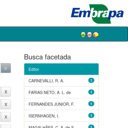
Busca facetada
Editor
CARNEVALLI, R. A.
1
FARIAS NETO, A. L. de
1
FERNANDES JUNIOR, F.
1
ISERNHAGEN, I.
1
MAGALHÃES, C. A. de S.
1