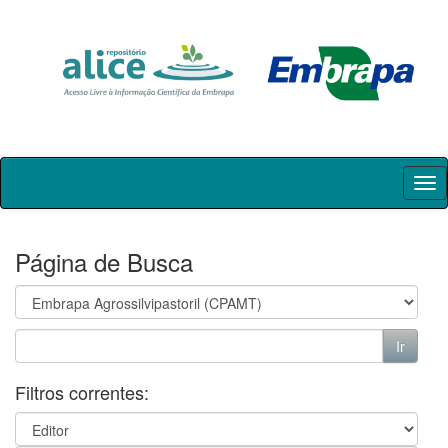
Skip
navigation
Página de Busca
Filtros correntes: