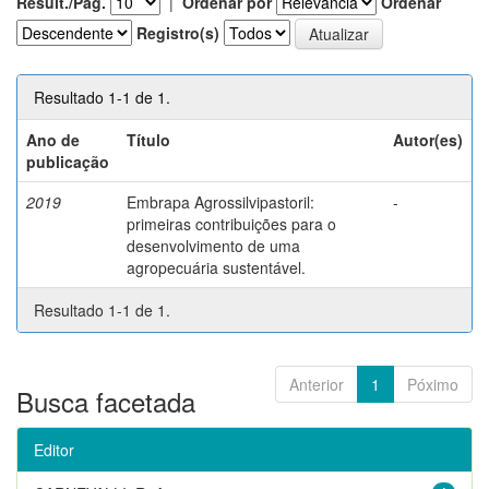
Result./Pág.
|
Ordenar por
Ordenar
Registro(s)
Resultado 1-1 de 1.
Ano de
Título
Autor(es)
publicação
2019
Embrapa Agrossilvipastoril:
-
primeiras contribuições para o
desenvolvimento de uma
agropecuária sustentável.
Resultado 1-1 de 1.
Anterior
1
Póximo
Busca facetada
Editor