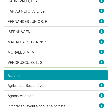
CARNEVALLI, R. A.
1
FARIAS NETO, A. L. de
1
FERNANDES JUNIOR, F.
1
ISERNHAGEN, I.
1
MAGALHÃES, C. A. de S.
1
MORALES, M. M.
1
VENDRUSCULO, L. G.
1
Assunto
Agricultura Sustentável
1
Agrossilvipastoril
1
Integracao lavoura-pecuaria-floresta
1