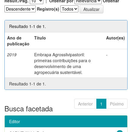
Result./Pág.
|
Ordenar por
Ordenar
Registro(s)
Resultado 1-1 de 1.
Ano de
Título
Autor(es)
publicação
2019
Embrapa Agrossilvipastoril:
-
primeiras contribuições para o
desenvolvimento de uma
agropecuária sustentável.
Resultado 1-1 de 1.
Anterior
1
Póximo
Busca facetada
Editor