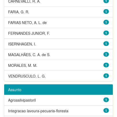
CARNEVALLI, R. A.
1
FARIA, G. R.
1
FARIAS NETO, A. L. de
1
FERNANDES JUNIOR, F.
1
ISERNHAGEN, I.
1
MAGALHÃES, C. A. de S.
1
MORALES, M. M.
1
VENDRUSCULO, L. G.
1
Assunto
Agrossilvipastoril
1
Integracao lavoura-pecuaria-floresta
1