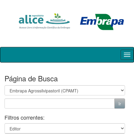
Skip
navigation
Página de Busca
Filtros correntes: