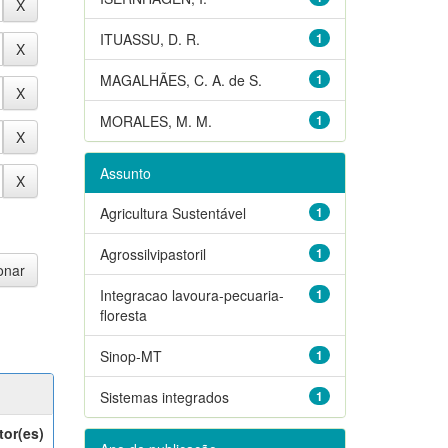
ITUASSU, D. R.
1
MAGALHÃES, C. A. de S.
1
MORALES, M. M.
1
Assunto
Agricultura Sustentável
1
Agrossilvipastoril
1
Integracao lavoura-pecuaria-
1
floresta
Sinop-MT
1
Sistemas integrados
1
tor(es)