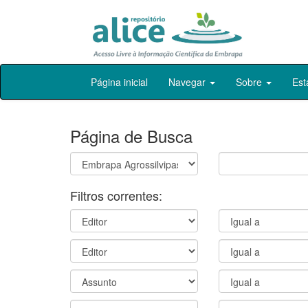
Skip
Página inicial
Navegar
Sobre
Est
navigation
Página de Busca
Filtros correntes: