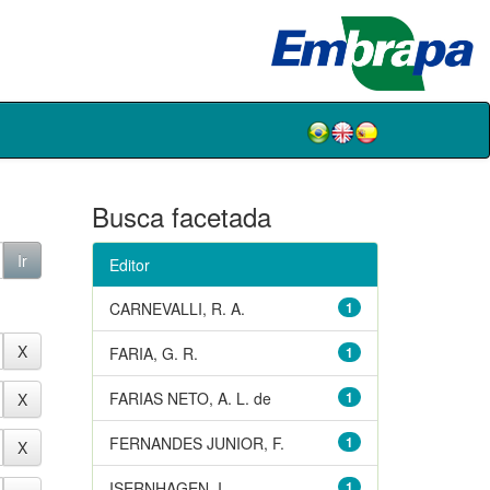
Busca facetada
Editor
CARNEVALLI, R. A.
1
FARIA, G. R.
1
FARIAS NETO, A. L. de
1
FERNANDES JUNIOR, F.
1
ISERNHAGEN, I.
1