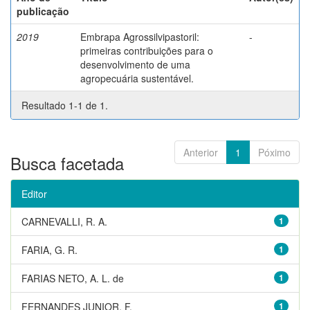
publicação
2019
Embrapa Agrossilvipastoril:
-
primeiras contribuições para o
desenvolvimento de uma
agropecuária sustentável.
Resultado 1-1 de 1.
Anterior
1
Póximo
Busca facetada
Editor
CARNEVALLI, R. A.
1
FARIA, G. R.
1
FARIAS NETO, A. L. de
1
FERNANDES JUNIOR, F.
1