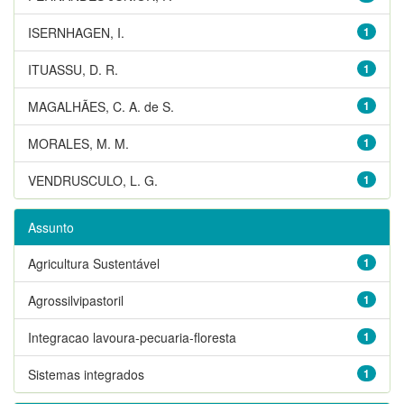
ISERNHAGEN, I.
1
ITUASSU, D. R.
1
MAGALHÃES, C. A. de S.
1
MORALES, M. M.
1
VENDRUSCULO, L. G.
1
Assunto
Agricultura Sustentável
1
Agrossilvipastoril
1
Integracao lavoura-pecuaria-floresta
1
Sistemas integrados
1