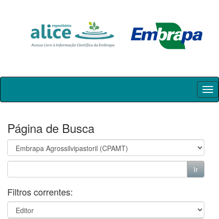
Skip
navigation
Página de Busca
Filtros correntes: