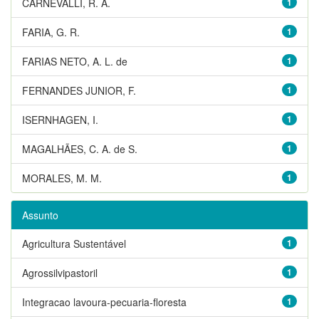
CARNEVALLI, R. A.
1
FARIA, G. R.
1
FARIAS NETO, A. L. de
1
FERNANDES JUNIOR, F.
1
ISERNHAGEN, I.
1
MAGALHÃES, C. A. de S.
1
MORALES, M. M.
1
Assunto
Agricultura Sustentável
1
Agrossilvipastoril
1
Integracao lavoura-pecuaria-floresta
1