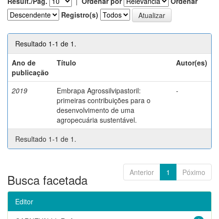
Result./Pág.
|
Ordenar por
Ordenar
Registro(s)
Resultado 1-1 de 1.
Ano de
Título
Autor(es)
publicação
2019
Embrapa Agrossilvipastoril:
-
primeiras contribuições para o
desenvolvimento de uma
agropecuária sustentável.
Resultado 1-1 de 1.
Anterior
1
Póximo
Busca facetada
Editor