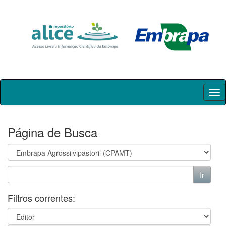
Skip
navigation
Página de Busca
Filtros correntes: