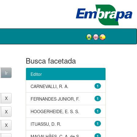
Busca facetada
Editor
CARNEVALLI, R. A.
1
FERNANDES JUNIOR, F.
1
HOOGERHEIDE, E. S. S.
1
ITUASSU, D. R.
1
MAGALHÃES, C. A. de S.
1