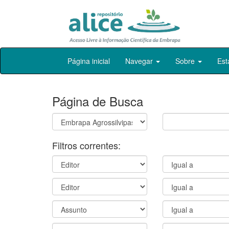
Skip
Página inicial
Navegar
Sobre
Est
navigation
Página de Busca
Filtros correntes: