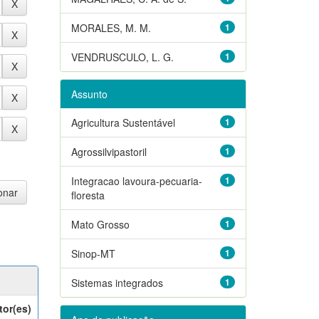
MORALES, M. M.
1
VENDRUSCULO, L. G.
1
Assunto
Agricultura Sustentável
1
Agrossilvipastoril
1
Integracao lavoura-pecuaria-
1
floresta
Mato Grosso
1
Sinop-MT
1
Sistemas integrados
1
tor(es)