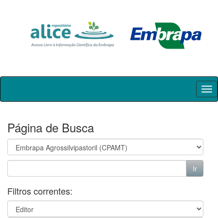
Skip
navigation
Página de Busca
Filtros correntes: