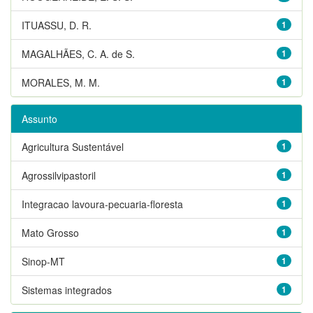
ITUASSU, D. R.
1
MAGALHÃES, C. A. de S.
1
MORALES, M. M.
1
Assunto
Agricultura Sustentável
1
Agrossilvipastoril
1
Integracao lavoura-pecuaria-floresta
1
Mato Grosso
1
Sinop-MT
1
Sistemas integrados
1