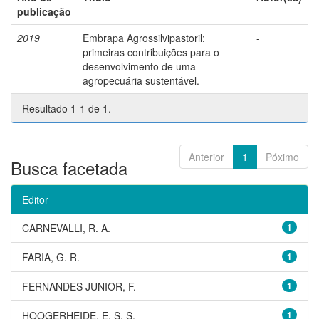
publicação
2019
Embrapa Agrossilvipastoril:
-
primeiras contribuições para o
desenvolvimento de uma
agropecuária sustentável.
Resultado 1-1 de 1.
Anterior
1
Póximo
Busca facetada
Editor
CARNEVALLI, R. A.
1
FARIA, G. R.
1
FERNANDES JUNIOR, F.
1
HOOGERHEIDE, E. S. S.
1