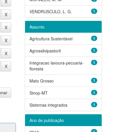
VENDRUSCULO, L. G.
1
Assunto
Agricultura Sustentável
1
Agrossilvipastoril
1
Integracao lavoura-pecuaria-
1
floresta
Mato Grosso
1
Sinop-MT
1
Sistemas integrados
1
Ano de publicação
2019
1