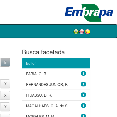
Busca facetada
Editor
FARIA, G. R.
1
FERNANDES JUNIOR, F.
1
ITUASSU, D. R.
1
MAGALHÃES, C. A. de S.
1
MORALES, M. M.
1