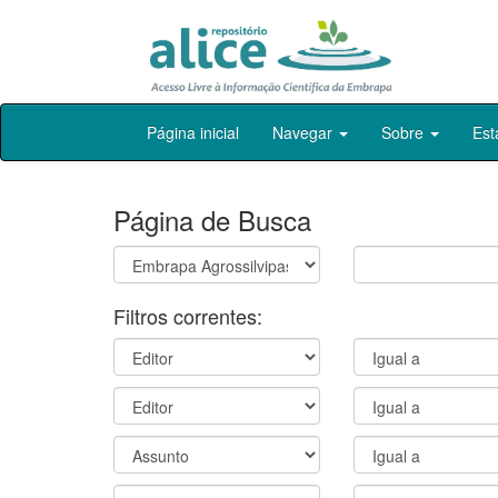
Skip
Página inicial
Navegar
Sobre
Est
navigation
Página de Busca
Filtros correntes: