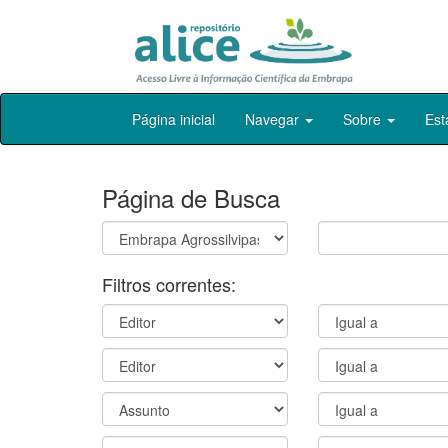
Skip
Página inicial
Navegar
Sobre
Est
navigation
Página de Busca
Filtros correntes: