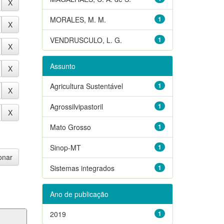
MORALES, M. M.
1
VENDRUSCULO, L. G.
1
Assunto
Agricultura Sustentável
1
Agrossilvipastoril
1
Mato Grosso
1
Sinop-MT
1
Sistemas integrados
1
Ano de publicação
2019
1