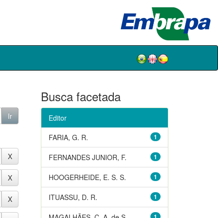
Busca facetada
Editor
FARIA, G. R.
1
FERNANDES JUNIOR, F.
1
HOOGERHEIDE, E. S. S.
1
ITUASSU, D. R.
1
MAGALHÃES, C. A. de S.
1