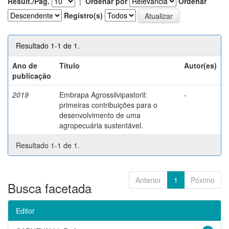
Result./Pág.
|
Ordenar por
Ordenar
Registro(s)
Resultado 1-1 de 1.
Ano de
Título
Autor(es)
publicação
2019
Embrapa Agrossilvipastoril:
-
primeiras contribuições para o
desenvolvimento de uma
agropecuária sustentável.
Resultado 1-1 de 1.
Anterior
1
Póximo
Busca facetada
Editor