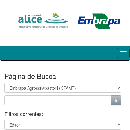
Skip
navigation
Página de Busca
Filtros correntes: