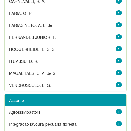
CARNEVALLI, R. A.
1
FARIA, G. R.
1
FARIAS NETO, A. L. de
1
FERNANDES JUNIOR, F.
1
HOOGERHEIDE, E. S. S.
1
ITUASSU, D. R.
1
MAGALHÃES, C. A. de S.
1
VENDRUSCULO, L. G.
1
Assunto
Agrossilvipastoril
1
Integracao lavoura-pecuaria-floresta
1