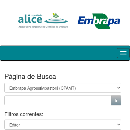
Skip
navigation
Página de Busca
Filtros correntes: