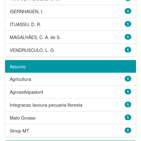
ISERNHAGEN, I.
1
ITUASSU, D. R.
1
MAGALHÃES, C. A. de S.
1
VENDRUSCULO, L. G.
1
Assunto
Agricultura
1
Agrossilvipastoril
1
Integracao lavoura-pecuaria-floresta
1
Mato Grosso
1
Sinop-MT
1