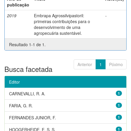
publicação
2019
Embrapa Agrossilvipastoril:
-
primeiras contribuições para o
desenvolvimento de uma
agropecuária sustentável.
Resultado 1-1 de 1.
Anterior
1
Póximo
Busca facetada
Editor
CARNEVALLI, R. A.
1
FARIA, G. R.
1
FERNANDES JUNIOR, F.
1
HOOGERHEIDE, E. S. S.
1