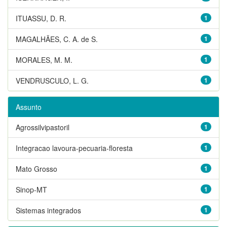
ITUASSU, D. R.
1
MAGALHÃES, C. A. de S.
1
MORALES, M. M.
1
VENDRUSCULO, L. G.
1
Assunto
Agrossilvipastoril
1
Integracao lavoura-pecuaria-floresta
1
Mato Grosso
1
Sinop-MT
1
Sistemas integrados
1