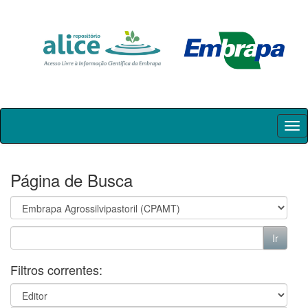
Skip
navigation
Página de Busca
Filtros correntes: