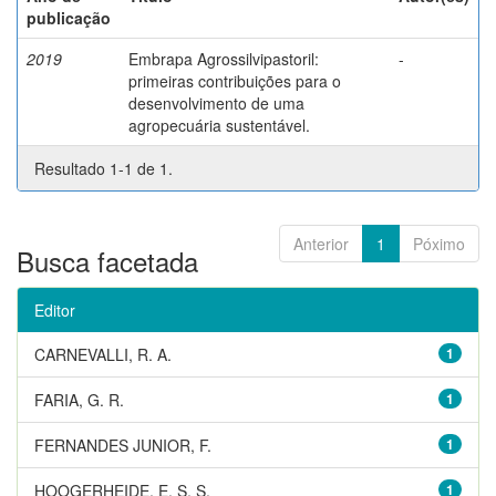
publicação
2019
Embrapa Agrossilvipastoril:
-
primeiras contribuições para o
desenvolvimento de uma
agropecuária sustentável.
Resultado 1-1 de 1.
Anterior
1
Póximo
Busca facetada
Editor
CARNEVALLI, R. A.
1
FARIA, G. R.
1
FERNANDES JUNIOR, F.
1
HOOGERHEIDE, E. S. S.
1