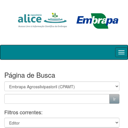
Skip
navigation
Página de Busca
Filtros correntes: