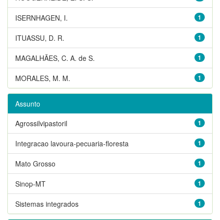
ISERNHAGEN, I.
1
ITUASSU, D. R.
1
MAGALHÃES, C. A. de S.
1
MORALES, M. M.
1
Assunto
Agrossilvipastoril
1
Integracao lavoura-pecuaria-floresta
1
Mato Grosso
1
Sinop-MT
1
Sistemas integrados
1