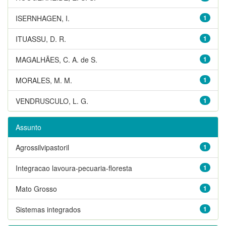
ISERNHAGEN, I.
1
ITUASSU, D. R.
1
MAGALHÃES, C. A. de S.
1
MORALES, M. M.
1
VENDRUSCULO, L. G.
1
Assunto
Agrossilvipastoril
1
Integracao lavoura-pecuaria-floresta
1
Mato Grosso
1
Sistemas integrados
1