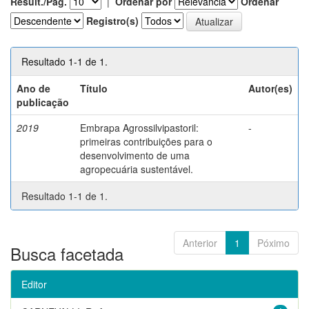
Result./Pág.
|
Ordenar por
Ordenar
Registro(s)
Resultado 1-1 de 1.
Ano de
Título
Autor(es)
publicação
2019
Embrapa Agrossilvipastoril:
-
primeiras contribuições para o
desenvolvimento de uma
agropecuária sustentável.
Resultado 1-1 de 1.
Anterior
1
Póximo
Busca facetada
Editor