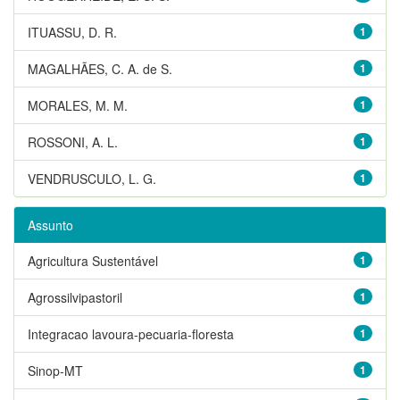
ITUASSU, D. R.
1
MAGALHÃES, C. A. de S.
1
MORALES, M. M.
1
ROSSONI, A. L.
1
VENDRUSCULO, L. G.
1
Assunto
Agricultura Sustentável
1
Agrossilvipastoril
1
Integracao lavoura-pecuaria-floresta
1
Sinop-MT
1