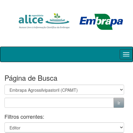
Skip
navigation
Página de Busca
Filtros correntes: