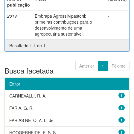
publicação
2019
Embrapa Agrossilvipastoril:
-
primeiras contribuições para o
desenvolvimento de uma
agropecuária sustentável.
Resultado 1-1 de 1.
Anterior
1
Póximo
Busca facetada
Editor
CARNEVALLI, R. A.
1
FARIA, G. R.
1
FARIAS NETO, A. L. de
1
HOOGERHEIDE, E. S. S.
1