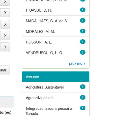
ITUASSU, D. R.
1
MAGALHÃES, C. A. de S.
1
MORALES, M. M.
1
ROSSONI, A. L.
1
VENDRUSCULO, L. G.
1
próximo >
Assunto
Agricultura Sustentável
1
Agrossilvipastoril
1
Integracao lavoura-pecuaria-
1
tor(es)
floresta