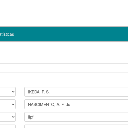
atísticas