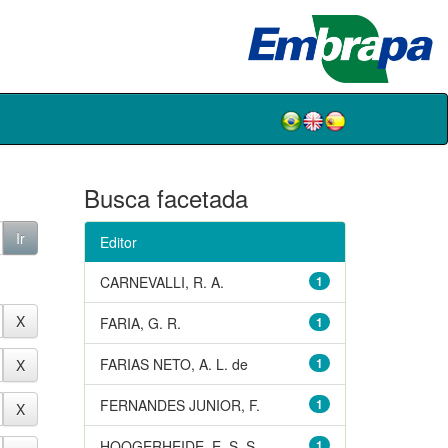
Busca facetada
Editor
CARNEVALLI, R. A.
1
FARIA, G. R.
1
FARIAS NETO, A. L. de
1
FERNANDES JUNIOR, F.
1
HOOGERHEIDE, E. S. S.
1