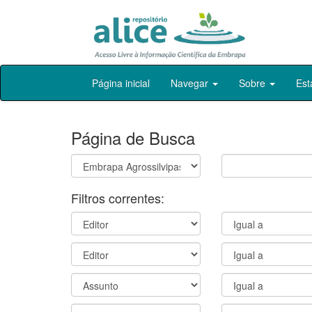
Skip
Página inicial
Navegar
Sobre
Est
navigation
Página de Busca
Filtros correntes: