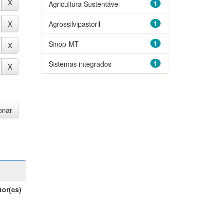
Agricultura Sustentável
1
Agrossilvipastoril
1
Sinop-MT
1
Sistemas integrados
1
tor(es)