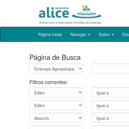
Skip
Página inicial
Navegar
Sobre
Est
navigation
Página de Busca
Filtros correntes: