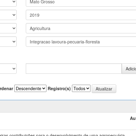
rdenar
Registro(s)
Au
meiras contribuições para o desenvolvimento de uma agropecuária
-