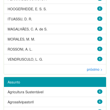
HOOGERHEIDE, E. S. S.
1
ITUASSU, D. R.
1
MAGALHÃES, C. A. de S.
1
MORALES, M. M.
1
ROSSONI, A. L.
1
VENDRUSCULO, L. G.
1
próximo >
Assunto
Agricultura Sustentável
1
Agrossilvipastoril
1