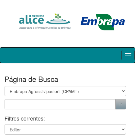
Skip
navigation
Página de Busca
Filtros correntes: