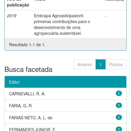
publicação
2019
Embrapa Agrossilvipastoril:
-
primeiras contribuições para o
desenvolvimento de uma
agropecuária sustentável.
Resultado 1-1 de 1.
Anterior
1
Póximo
Busca facetada
Editor
CARNEVALLI, R. A.
1
FARIA, G. R.
1
FARIAS NETO, A. L. de
1
FERNANDES JUNIOR, F.
1