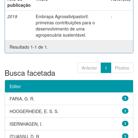
publicação
2019
Embrapa Agrossilvipastoril:
-
primeiras contribuições para o
desenvolvimento de uma
agropecuária sustentável.
Resultado 1-1 de 1.
Anterior
1
Póximo
Busca facetada
Editor
FARIA, G. R.
1
HOOGERHEIDE, E. S. S.
1
ISERNHAGEN, I.
1
ITUASSU, D. R.
1