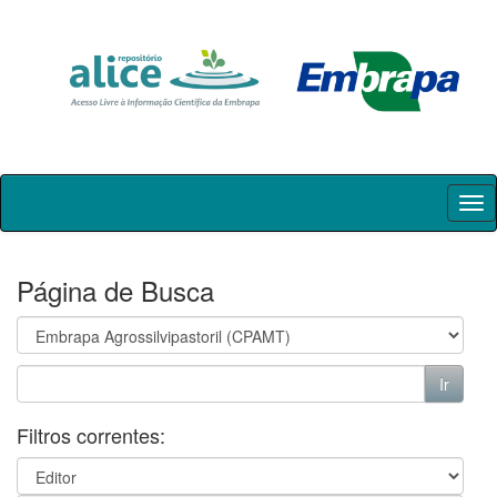
Skip
navigation
Página de Busca
Filtros correntes: