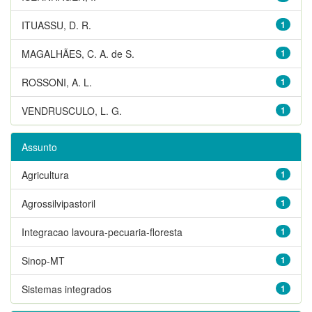
ITUASSU, D. R.
1
MAGALHÃES, C. A. de S.
1
ROSSONI, A. L.
1
VENDRUSCULO, L. G.
1
Assunto
Agricultura
1
Agrossilvipastoril
1
Integracao lavoura-pecuaria-floresta
1
Sinop-MT
1
Sistemas integrados
1