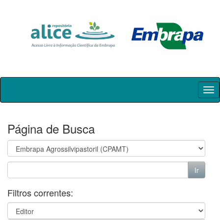
Skip
navigation
Página de Busca
Filtros correntes: