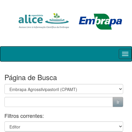
Skip
navigation
Página de Busca
Filtros correntes: