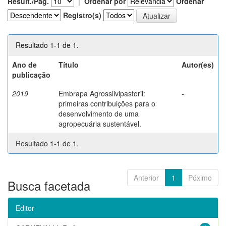
Result./Pág.
|
Ordenar por
Ordenar
Registro(s)
Resultado 1-1 de 1.
Ano de
Título
Autor(es)
publicação
2019
Embrapa Agrossilvipastoril:
-
primeiras contribuições para o
desenvolvimento de uma
agropecuária sustentável.
Resultado 1-1 de 1.
Anterior
1
Póximo
Busca facetada
Editor