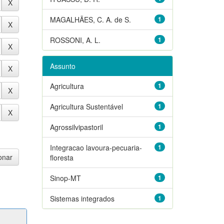
MAGALHÃES, C. A. de S.
1
ROSSONI, A. L.
1
Assunto
Agricultura
1
Agricultura Sustentável
1
Agrossilvipastoril
1
Integracao lavoura-pecuaria-
1
floresta
Sinop-MT
1
Sistemas integrados
1