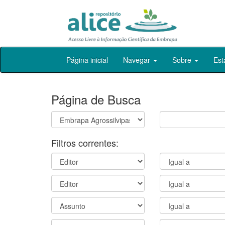
Skip
Página inicial
Navegar
Sobre
Est
navigation
Página de Busca
Filtros correntes: