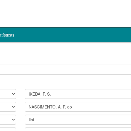
atísticas