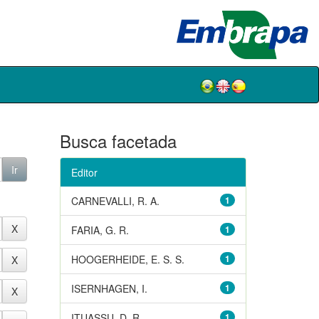
Busca facetada
Editor
CARNEVALLI, R. A.
1
FARIA, G. R.
1
HOOGERHEIDE, E. S. S.
1
ISERNHAGEN, I.
1
ITUASSU, D. R.
1