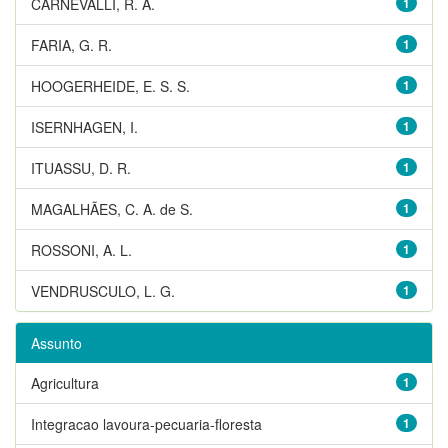
CARNEVALLI, R. A.
1
FARIA, G. R.
1
HOOGERHEIDE, E. S. S.
1
ISERNHAGEN, I.
1
ITUASSU, D. R.
1
MAGALHÃES, C. A. de S.
1
ROSSONI, A. L.
1
VENDRUSCULO, L. G.
1
Assunto
Agricultura
1
Integracao lavoura-pecuaria-floresta
1