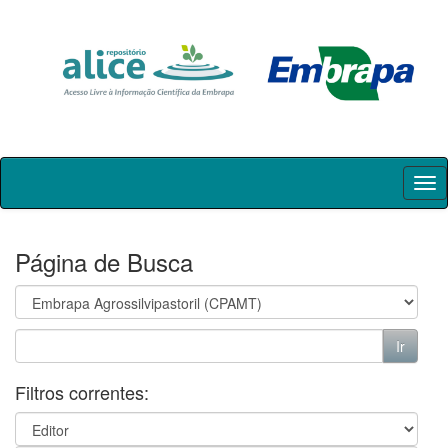
Skip
navigation
Página de Busca
Filtros correntes: