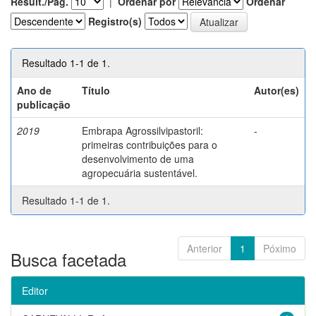
Result./Pág.
|
Ordenar por
Ordenar
Registro(s)
Resultado 1-1 de 1.
Ano de
Título
Autor(es)
publicação
2019
Embrapa Agrossilvipastoril:
-
primeiras contribuições para o
desenvolvimento de uma
agropecuária sustentável.
Resultado 1-1 de 1.
Anterior
1
Póximo
Busca facetada
Editor