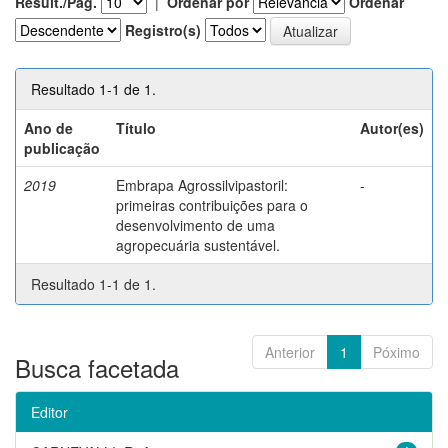
Result./Pág.
|
Ordenar por
Ordenar
Registro(s)
Resultado 1-1 de 1.
Ano de
Título
Autor(es)
publicação
2019
Embrapa Agrossilvipastoril:
-
primeiras contribuições para o
desenvolvimento de uma
agropecuária sustentável.
Resultado 1-1 de 1.
Anterior
1
Póximo
Busca facetada
Editor