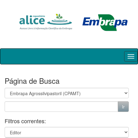
Skip
navigation
Página de Busca
Filtros correntes: