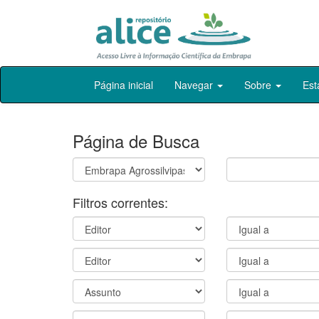
Skip
Página inicial
Navegar
Sobre
Est
navigation
Página de Busca
Filtros correntes: