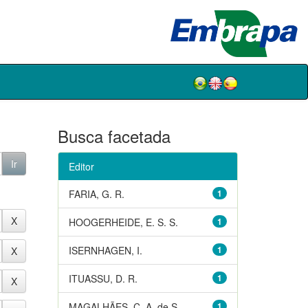
Busca facetada
Editor
FARIA, G. R.
1
HOOGERHEIDE, E. S. S.
1
ISERNHAGEN, I.
1
ITUASSU, D. R.
1
MAGALHÃES, C. A. de S.
1