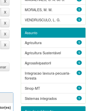
MORALES, M. M.
1
VENDRUSCULO, L. G.
1
Assunto
Agricultura
1
Agricultura Sustentável
1
Agrossilvipastoril
1
Integracao lavoura-pecuaria-
1
floresta
Sinop-MT
1
Sistemas integrados
1
tor(es)