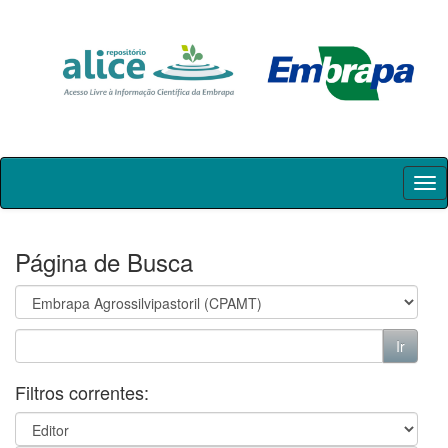
Skip
navigation
Página de Busca
Filtros correntes: