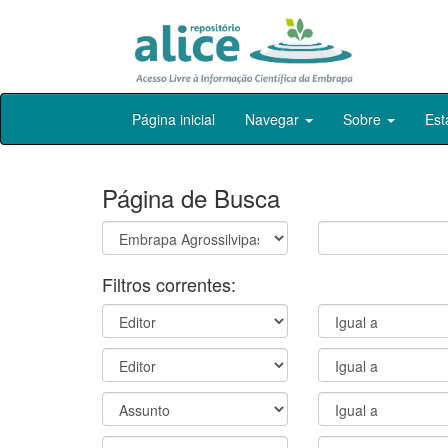
Skip
Página inicial
Navegar
Sobre
Est
navigation
Página de Busca
Filtros correntes: