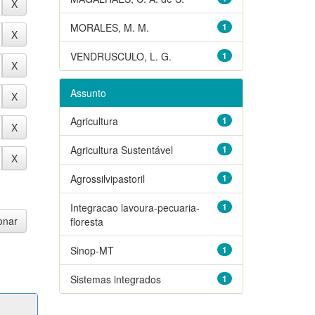
MORALES, M. M.
1
VENDRUSCULO, L. G.
1
Assunto
Agricultura
1
Agricultura Sustentável
1
Agrossilvipastoril
1
Integracao lavoura-pecuaria-
1
floresta
Sinop-MT
1
Sistemas integrados
1