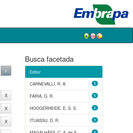
Busca facetada
Editor
CARNEVALLI, R. A.
1
FARIA, G. R.
1
HOOGERHEIDE, E. S. S.
1
ITUASSU, D. R.
1
MAGALHÃES, C. A. de S.
1